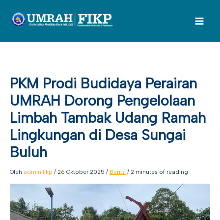
Lewati
ke
konten
PKM Prodi Budidaya Perairan
UMRAH Dorong Pengelolaan
Limbah Tambak Udang Ramah
Lingkungan di Desa Sungai
Buluh
Oleh
admin.fikp
/
26 Oktober 2025
/
Berita
/
2 minutes of reading